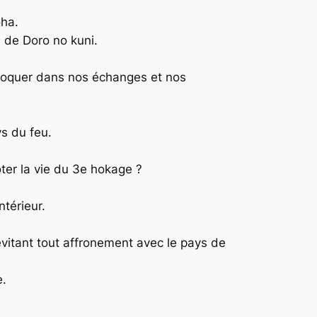
oha.
m de Doro no kuni.
bloquer dans nos échanges et nos
ys du feu.
ôter la vie du 3e hokage ?
ntérieur.
évitant tout affronement avec le pays de
e.