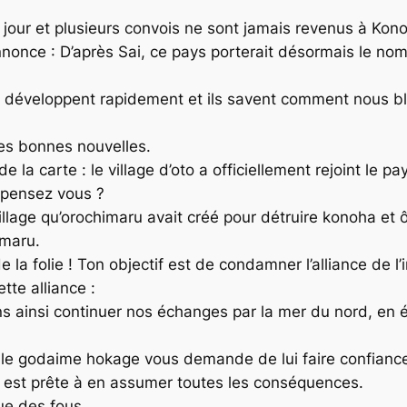
our et plusieurs convois ne sont jamais revenus à Kon
nnonce : D’après Sai, ce pays porterait désormais le no
s se développent rapidement et ils savent comment nous 
des bonnes nouvelles.
a carte : le village d’oto a officiellement rejoint le pa
i pensez vous ?
 village qu’orochimaru avait créé pour détruire konoha et 
imaru.
e la folie ! Ton objectif est de condamner l’alliance de l’i
tte alliance :
ns ainsi continuer nos échanges par la mer du nord, en 
 le godaime hokage vous demande de lui faire confianc
elle est prête à en assumer toutes les conséquences.
ue des fous.